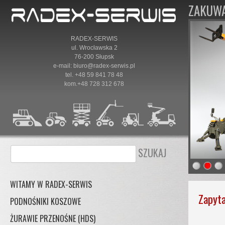
ZAKUWA
RADEX-SERWIS
ul. Wrocławska 2
76-200 Słupsk
e-mail:
biuro@radex-serwis.pl
tel.
+48 59 841 78 48
kom.+48 728 312 678
WITAMY W RADEX-SERWIS
Zapyta
PODNOŚNIKI KOSZOWE
ŻURAWIE PRZENOŚNE (HDS)