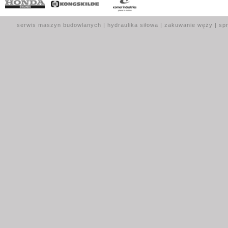
serwis maszyn budowlanych | hydraulika siłowa | zakuwanie węży | spr